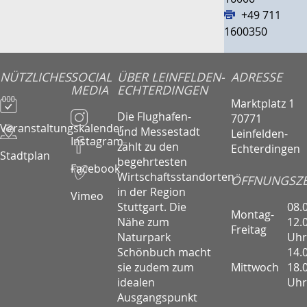
+49 711
1600350
NÜTZLICHES
SOCIAL
ÜBER LEINFELDEN-
ADRESSE
MEDIA
ECHTERDINGEN
Marktplatz 1
Die Flughafen-
70771
Veranstaltungskalender
und Messestadt
Leinfelden-
Instagram
zählt zu den
Echterdingen
Stadtplan
begehrtesten
Facebook
Wirtschaftsstandorten
ÖFFNUNGSZE
in der Region
Vimeo
08.
Stuttgart. Die
Montag-
12.
Nähe zum
Freitag
Uhr
Naturpark
14.
Schönbuch macht
Mittwoch
18.
sie zudem zum
Uhr
idealen
Ausgangspunkt