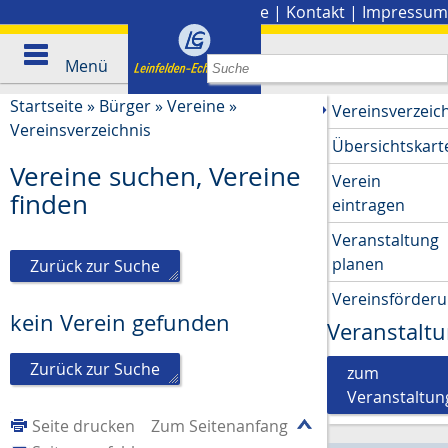
Stadtplan
|
Presse
|
Kontakt
|
Impressum
Menü
Startseite
»
Bürger
»
Vereine
»
Vereinsverzeic
Vereinsverzeichnis
Übersichtskart
Vereine suchen, Vereine
Verein
finden
eintragen
Veranstaltung
planen
Zurück zur Suche
Vereinsförder
kein Verein gefunden
Veranstalt
Zurück zur Suche
zum
Veranstaltun
Seite drucken
Zum Seitenanfang