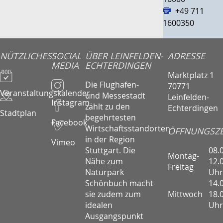
+49 711
1600350
NÜTZLICHES
SOCIAL
ÜBER LEINFELDEN-
ADRESSE
MEDIA
ECHTERDINGEN
Marktplatz 1
Die Flughafen-
70771
Veranstaltungskalender
und Messestadt
Leinfelden-
Instagram
zählt zu den
Echterdingen
Stadtplan
begehrtesten
Facebook
Wirtschaftsstandorten
ÖFFNUNGSZE
in der Region
Vimeo
08.
Stuttgart. Die
Montag-
12.
Nähe zum
Freitag
Uhr
Naturpark
14.
Schönbuch macht
Mittwoch
18.
sie zudem zum
Uhr
idealen
Ausgangspunkt