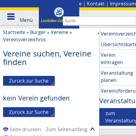
Stadtplan
|
Presse
|
Kontakt
|
Impressum
Menü
Startseite
»
Bürger
»
Vereine
»
Vereinsverzeic
Vereinsverzeichnis
Übersichtskart
Vereine suchen, Vereine
Verein
finden
eintragen
Veranstaltung
planen
Zurück zur Suche
Vereinsförder
kein Verein gefunden
Veranstalt
Zurück zur Suche
zum
Veranstaltun
Seite drucken
Zum Seitenanfang