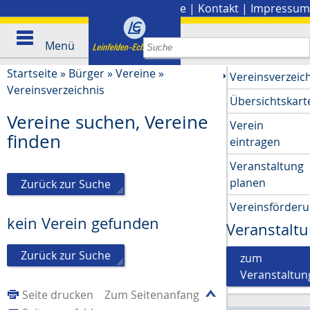
Stadtplan
|
Presse
|
Kontakt
|
Impressum
Menü
Startseite
»
Bürger
»
Vereine
»
Vereinsverzeic
Vereinsverzeichnis
Übersichtskart
Vereine suchen, Vereine
Verein
finden
eintragen
Veranstaltung
planen
Zurück zur Suche
Vereinsförder
kein Verein gefunden
Veranstalt
Zurück zur Suche
zum
Veranstaltun
Seite drucken
Zum Seitenanfang