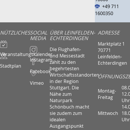
+49 711
1600350
NÜTZLICHES
SOCIAL
ÜBER LEINFELDEN-
ADRESSE
MEDIA
ECHTERDINGEN
Marktplatz 1
Die Flughafen-
70771
Veranstaltungskalender
und Messestadt
Leinfelden-
Instagram
zählt zu den
Echterdingen
Stadtplan
begehrtesten
Facebook
Wirtschaftsstandorten
ÖFFNUNGSZE
in der Region
Vimeo
08.
Stuttgart. Die
Montag-
12.
Nähe zum
Freitag
Uhr
Naturpark
14.
Schönbuch macht
Mittwoch
18.
sie zudem zum
Uhr
idealen
Ausgangspunkt