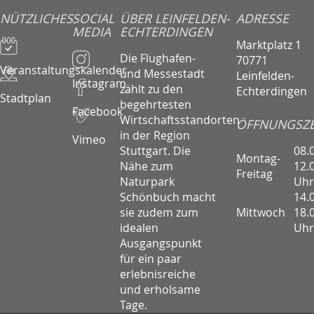
NÜTZLICHES
SOCIAL
ÜBER LEINFELDEN-
ADRESSE
MEDIA
ECHTERDINGEN
Marktplatz 1
Die Flughafen-
70771
Veranstaltungskalender
und Messestadt
Leinfelden-
Instagram
zählt zu den
Echterdingen
Stadtplan
begehrtesten
Facebook
Wirtschaftsstandorten
ÖFFNUNGSZE
in der Region
Vimeo
08.
Stuttgart. Die
Montag-
12.
Nähe zum
Freitag
Uhr
Naturpark
14.
Schönbuch macht
Mittwoch
18.
sie zudem zum
Uhr
idealen
Ausgangspunkt
für ein paar
erlebnisreiche
und erholsame
Tage.