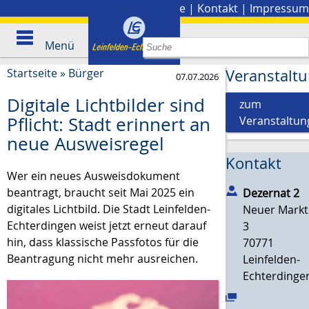
Stadtplan
|
Presse
|
Kontakt
|
Impressum
Menü
Startseite
»
Bürger
Veranstalt
07.07.2026
Digitale Lichtbilder sind
zum
Pflicht: Stadt erinnert an
Veranstaltun
neue Ausweisregel
Kontakt
Wer ein neues Ausweisdokument
beantragt, braucht seit Mai 2025 ein
Dezernat 2
digitales Lichtbild. Die Stadt Leinfelden-
Neuer Markt
Echterdingen weist jetzt erneut darauf
3
hin, dass klassische Passfotos für die
70771
Beantragung nicht mehr ausreichen.
Leinfelden-
Echterdinge