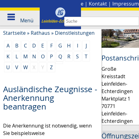
Stadtplan
|
Presse
|
Kontakt
|
Impressum
Menü
Startseite
»
Rathaus
»
Dienstleistungen
A
B
C
D
E
F
G
H
I
J
K
L
M
N
O
P
Q
R
S
T
Postanschri
U
V
W
X
Y
Z
Große
Kreisstadt
Leinfelden-
Ausländische Zeugnisse -
Echterdingen
Anerkennung
Marktplatz 1
beantragen
70771
Leinfelden-
Echterdingen
Die Anerkennung ist notwendig, wenn
Sie beispielsweise
Öffnungsze