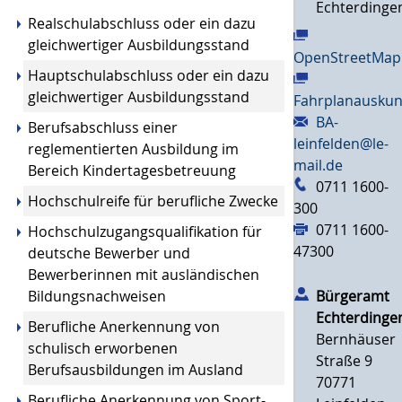
Echterdinge
Realschulabschluss oder ein dazu
gleic
hwertiger Ausbildungsstand
OpenStreetMap
Hauptschulabschluss oder ein dazu
gleichwertiger Ausbildungsstand
Fahrplanauskun
BA-
Berufsabschluss einer
leinfelden@le-
reglementierten Ausbildung im
mail.de
Bereich Kindertagesbetreuung
0711 1600-
Hochschulreife für berufliche Zwecke
300
0711 1600-
Hochschulz
ugangsqualifikation für
47300
deutsche Bewerber und
Bewerberinnen mit ausländischen
Bildungsnachweisen
Bürgeramt
Echterdinge
Berufliche Anerkennung von
Bernhäuser
schulisch erworbenen
Straße 9
Berufsausbildungen im Ausland
70771
Berufliche Anerkennung von Sport-