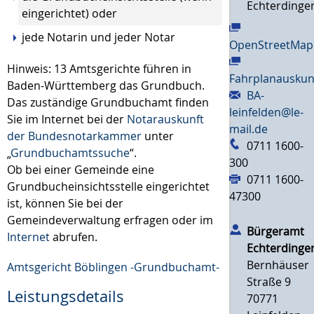
Echterdinge
eingerichtet) oder
jede Notarin und jeder Notar
OpenStreetMap
Hinweis: 13 Amtsgerichte führen in
Fahrplanauskun
Baden-Württemberg das Grundbuch.
BA-
Das zuständige Grundbuchamt finden
leinfelden@le-
Sie im Internet bei der
Notarauskunft
mail.de
der Bundesnotarkammer
unter
0711 1600-
„
Grundbuchamtssuche
“.
300
Ob bei einer Gemeinde eine
0711 1600-
Grundbucheinsichtsstelle eingerichtet
47300
ist, können Sie bei der
Gemeindeverwaltung erfragen oder im
Bürgeramt
Internet
abrufen.
Echterdinge
Bernhäuser
Amtsgericht Böblingen -Grundbuchamt-
Straße 9
Leistungsdetails
70771