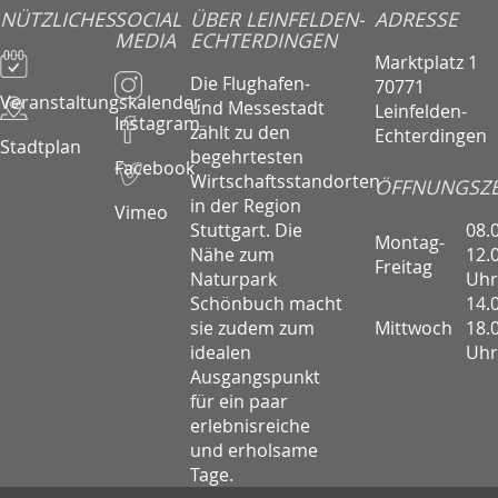
NÜTZLICHES
SOCIAL
ÜBER LEINFELDEN-
ADRESSE
MEDIA
ECHTERDINGEN
Marktplatz 1
Die Flughafen-
70771
Veranstaltungskalender
und Messestadt
Leinfelden-
Instagram
zählt zu den
Echterdingen
Stadtplan
begehrtesten
Facebook
Wirtschaftsstandorten
ÖFFNUNGSZE
in der Region
Vimeo
08.
Stuttgart. Die
Montag-
12.
Nähe zum
Freitag
Uhr
Naturpark
14.
Schönbuch macht
Mittwoch
18.
sie zudem zum
Uhr
idealen
Ausgangspunkt
für ein paar
erlebnisreiche
und erholsame
Tage.