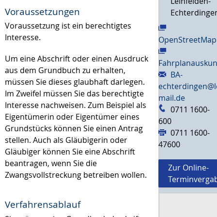
Leinfelden-
Voraussetzungen
Echterdinge
Voraussetzung ist ein berechtigtes
Interesse.
OpenStreetMap
Um eine Abschrift oder einen Ausdruck
Fahrplanauskun
aus dem Grundbuch zu erhalten,
BA-
müssen Sie dieses glaubhaft darlegen.
echterdingen@l
Im Zweifel müssen Sie das berechtigte
mail.de
Interesse nachweisen. Zum Beispiel als
0711 1600-
Eigentümerin oder Eigentümer eines
600
Grundstücks können Sie einen Antrag
0711 1600-
stellen. Auch als Gläubigerin oder
47600
Gläubiger können Sie eine Abschrift
beantragen, wenn Sie die
Zur Online-
Zwangsvollstreckung betreiben wollen.
Terminverga
Verfahrensablauf