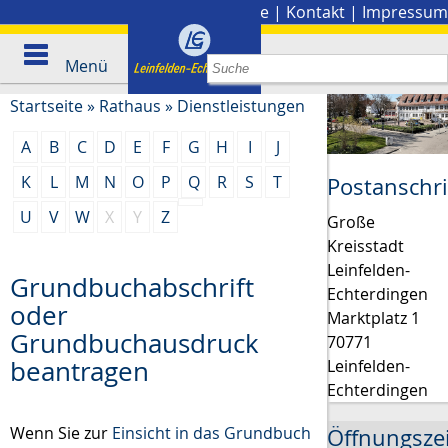
Stadtplan
|
Presse
|
Kontakt
|
Impressum
Menü
Startseite
»
Rathaus
»
Dienstleistungen
A
B
C
D
E
F
G
H
I
J
K
L
M
N
O
P
Q
R
S
T
Postanschri
U
V
W
X
Y
Z
Große
Kreisstadt
Leinfelden-
Grundbuchabschrift
Echterdingen
oder
Marktplatz 1
Grundbuchausdruck
70771
beantragen
Leinfelden-
Echterdingen
Wenn Sie zur
Einsicht in das Grundbuch
Öffnungsze