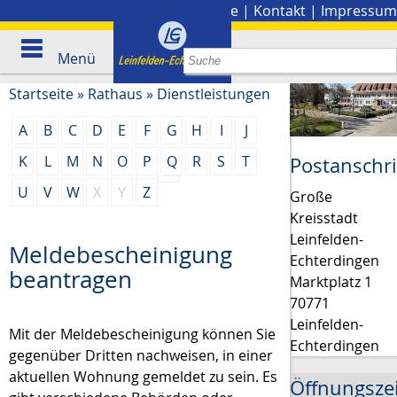
Stadtplan
|
Presse
|
Kontakt
|
Impressum
Menü
Startseite
»
Rathaus
»
Dienstleistungen
A
B
C
D
E
F
G
H
I
J
K
L
M
N
O
P
Q
R
S
T
Postanschri
U
V
W
X
Y
Z
Große
Kreisstadt
Leinfelden-
Meldebescheinigung
Echterdingen
beantragen
Marktplatz 1
70771
Leinfelden-
Mit der Meldebescheinigung können Sie
Echterdingen
gegenüber Dritten nachweisen, in einer
aktuellen Wohnung gemeldet zu sein. Es
Öffnungsze