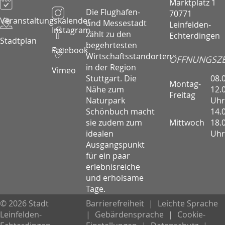
Marktplatz 1
Die Flughafen-
70771
Veranstaltungskalender
und Messestadt
Leinfelden-
Instagram
zählt zu den
Echterdingen
Stadtplan
begehrtesten
Facebook
Wirtschaftsstandorten
ÖFFNUNGSZE
in der Region
Vimeo
08.
Stuttgart. Die
Montag-
12.
Nähe zum
Freitag
Uhr
Naturpark
14.
Schönbuch macht
Mittwoch
18.
sie zudem zum
Uhr
idealen
Ausgangspunkt
für ein paar
erlebnisreiche
und erholsame
Tage.
© 2026 Stadt
Barrierefreiheit
|
Leichte Sprache
Leinfelden-
|
Gebärdensprache
|
Cookie-