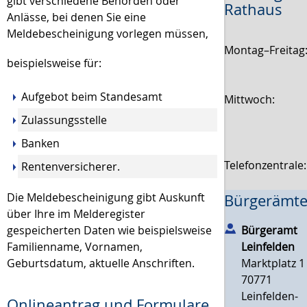
gibt verschiedene Behörden oder
Rathaus
Anlässe, bei denen Sie eine
Meldebescheinigung vorlegen müssen,
Montag–Freitag
beispielsweise für:
Aufgebot beim Standesamt
Mittwoch:
Zulassungsstelle
Banken
Telefonzentrale
Rentenversicherer.
Die Meldebescheinigung gibt Auskunft
Bürgerämte
über Ihre im Melderegister
gespeicherten Daten wie beispielsweise
Bürgeramt
Familienname, Vornamen,
Leinfelden
Geburtsdatum, aktuelle Anschriften.
Marktplatz 1
70771
Leinfelden-
Onlineantrag und Formulare