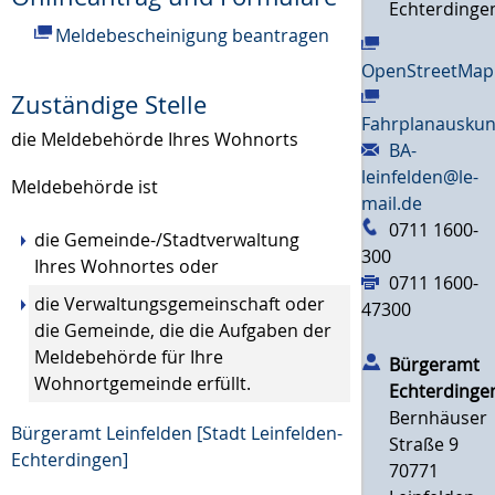
Echterdinge
Meldebescheinigung beantragen
OpenStreetMap
Zuständige Stelle
Fahrplanauskun
die Meldebehörde Ihres Wohnorts
BA-
leinfelden@le-
Meldebehörde ist
mail.de
0711 1600-
die Gemeinde-/Stadtverwaltung
300
Ihres Wohnortes oder
0711 1600-
die Verwaltungsgemeinschaft oder
47300
die Gemeinde, die die Aufgaben der
Meldebehörde für Ihre
Bürgeramt
Wohnortgemeinde erfüllt.
Echterdinge
Bernhäuser
Bürgeramt Leinfelden [Stadt Leinfelden-
Straße 9
Echterdingen]
70771