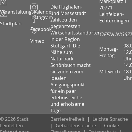
Marktplatz 1
Die Flughafen-
70771
Veranstaltungskalender
und Messestadt
Leinfelden-
Instagram
zählt zu den
Echterdingen
Stadtplan
begehrtesten
Facebook
Wirtschaftsstandorten
ÖFFNUNGSZE
in der Region
Vimeo
08.
Stuttgart. Die
Montag-
12.
Nähe zum
Freitag
Uhr
Naturpark
14.
Schönbuch macht
Mittwoch
18.
sie zudem zum
Uhr
idealen
Ausgangspunkt
für ein paar
erlebnisreiche
und erholsame
Tage.
© 2026 Stadt
Barrierefreiheit
|
Leichte Sprache
Leinfelden-
|
Gebärdensprache
|
Cookie-