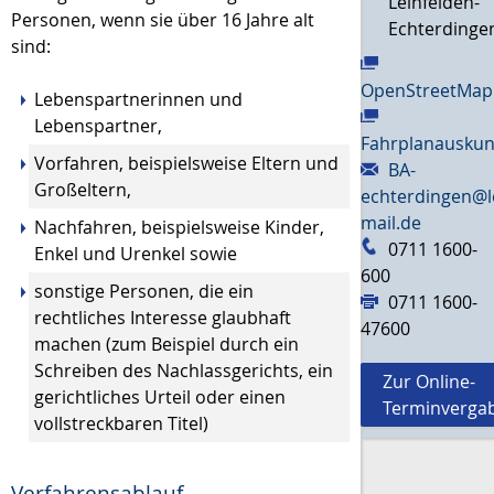
Leinfelden-
Personen, wenn sie über 16 Jahre alt
Echterdinge
sind:
OpenStreetMap
Lebenspartnerinnen und
Lebenspartner,
Fahrplanauskun
Vorfahren,
beispielsweise Eltern und
BA-
Großeltern,
echterdingen@l
mail.de
Nachfahren,
beispielsweise Kinder,
0711 1600-
Enkel und Urenkel
sowie
600
sonstige Personen, die ein
0711 1600-
rechtliches Interesse glaubhaft
47600
machen (zum Beispiel durch ein
Schreiben des Nachlassgerichts, ein
Zur Online-
gerichtliches Urteil oder einen
Terminverga
vollstreckbaren Titel)
Verfahrensablauf