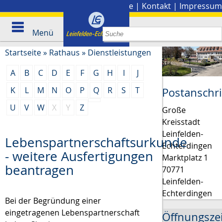
Stadtplan
|
Presse
|
Kontakt
|
Impressum
Menü
Startseite
»
Rathaus
»
Dienstleistungen
A
B
C
D
E
F
G
H
I
J
K
L
M
N
O
P
Q
R
S
T
Postanschri
U
V
W
X
Y
Z
Große
Kreisstadt
Leinfelden-
Lebenspartnerschaftsurkunde
Echterdingen
- weitere Ausfertigungen
Marktplatz 1
beantragen
70771
Leinfelden-
Echterdingen
Bei der Begründung einer
eingetragenen Lebenspartnerschaft
Öffnungsze