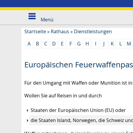
Menü
Startseite
»
Rathaus
»
Dienstleistungen
A
B
C
D
E
F
G
H
I
J
K
L
M
Europäischen Feuerwaffenpas
Für den Umgang mit Waffen oder Munition ist in 
Wollen Sie auf Reisen in und durch
Staaten der Europäischen Union (EU) oder
die Staaten Island, Norwegen, die Schweiz un