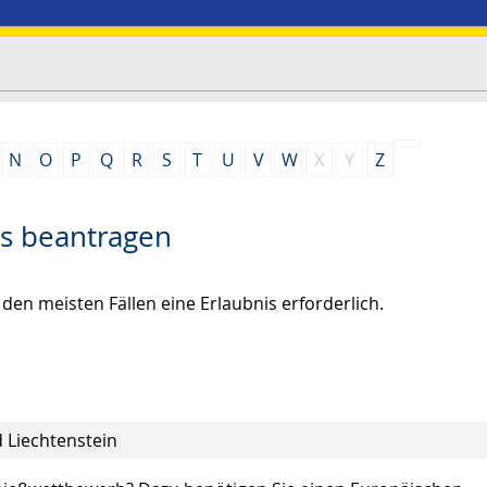
N
O
P
Q
R
S
T
U
V
W
X
Y
Z
s beantragen
den meisten Fällen eine Erlaubnis erforderlich.
d
Liechtenstein