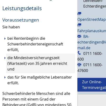
Leinfelden-
Echterdinge
Leistungsdetails
Voraussetzungen
OpenStreetMap
Sie haben
Fahrplanauskun
BA-
bei Rentenbeginn die
echterdingen@l
Schwerbehinderteneigenschaft
mail.de
erfüllt,
0711 1600-
die Mindestversicherungszeit
600
(Wartezeit) von 35 Jahren erreicht
0711 1600-
und
47600
das für Sie maßgebliche Lebensalter
Zur Online-
erfüllt.
Terminverga
Schwerbehinderte Menschen sind alle
Personen mit einem Grad der
Behinderung (GdB) von mindestens 50.