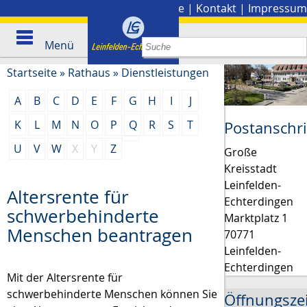
Stadtplan
|
Presse
|
Kontakt
|
Impressum
Menü
Startseite
»
Rathaus
»
Dienstleistungen
A
B
C
D
E
F
G
H
I
J
K
L
M
N
O
P
Q
R
S
T
Postanschri
U
V
W
X
Y
Z
Große
Kreisstadt
Leinfelden-
Altersrente für
Echterdingen
schwerbehinderte
Marktplatz 1
Menschen beantragen
70771
Leinfelden-
Echterdingen
Mit der Altersrente für
schwerbehinderte Menschen können Sie
Öffnungsze