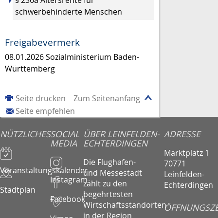
schwerbehinderte Menschen
Freigabevermerk
08.01.2026
Sozialministerium Baden-
Württemberg
Seite drucken
Zum Seitenanfang
Seite empfehlen
NÜTZLICHES
SOCIAL
ÜBER LEINFELDEN-
ADRESSE
MEDIA
ECHTERDINGEN
Marktplatz 1
Die Flughafen-
70771
Veranstaltungskalender
und Messestadt
Leinfelden-
Instagram
zählt zu den
Echterdingen
Stadtplan
begehrtesten
Facebook
Wirtschaftsstandorten
ÖFFNUNGSZE
in der Region